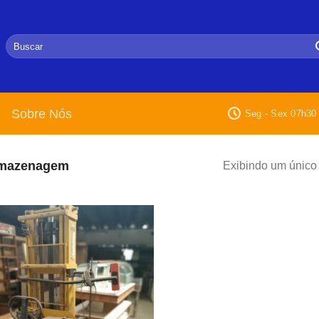
Pesquisar
por:
Sobre Nós
Seg - Sex 07h30 
mazenagem
Exibindo um único 