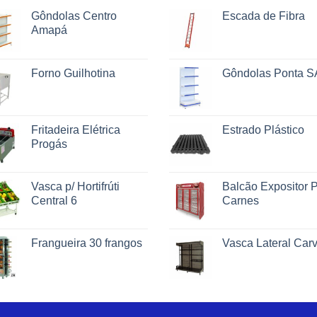
Gôndolas Centro
Escada de Fibra
Amapá
Forno Guilhotina
Gôndolas Ponta S
Fritadeira Elétrica
Estrado Plástico
Progás
Vasca p/ Hortifrúti
Balcão Expositor P
Central 6
Carnes
Frangueira 30 frangos
Vasca Lateral Car