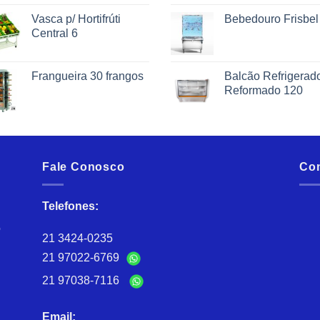
Vasca p/ Hortifrúti
Bebedouro Frisbel
Central 6
Frangueira 30 frangos
Balcão Refrigerad
Reformado 120
Fale Conosco
Co
Telefones:
ó
21 3424-0235
21 97022-6769
21 97038-7116
Email: