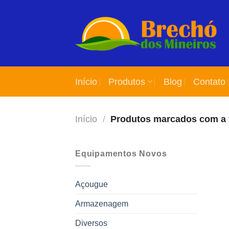
Skip
to
content
Início
Produtos
Blog
Contato
Início
/
Produtos marcados com a ta
Equipamentos Novos
Açougue
Armazenagem
Diversos