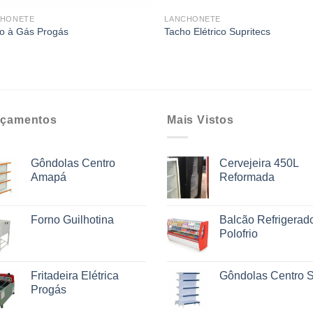
CHONETE
LANCHONETE
o à Gás Progás
Tacho Elétrico Supritecs
çamentos
Mais Vistos
Gôndolas Centro
Cervejeira 450L
Amapá
Reformada
Forno Guilhotina
Balcão Refrigerad
Polofrio
Fritadeira Elétrica
Gôndolas Centro 
Progás