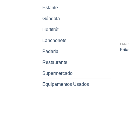
Estante
Gôndola
Hortifrúti
Lanchonete
LAN
Frit
Padaria
Restaurante
Supermercado
Equipamentos Usados