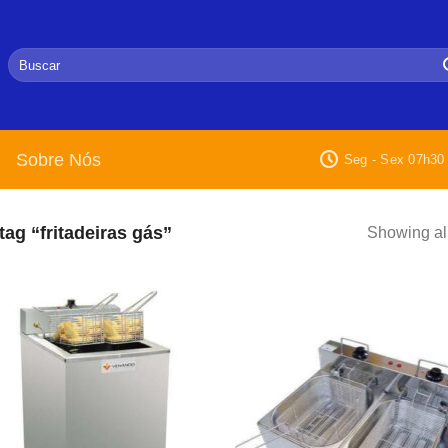
Pesquisar
por:
Sobre Nós
Seg - Sex 07h30 
g “fritadeiras gás”
Showing all