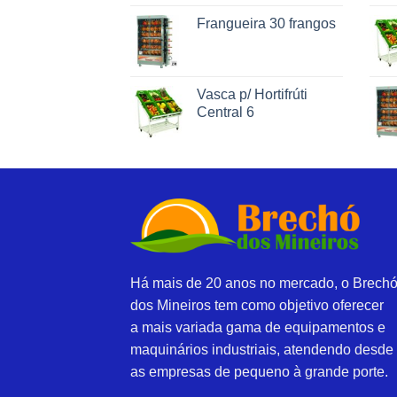
Frangueira 30 frangos
Vasca p/ Hortifrúti
Central 6
Há mais de 20 anos no mercado, o Brech
dos Mineiros tem como objetivo oferecer
a mais variada gama de equipamentos e
maquinários industriais, atendendo desde
as empresas de pequeno à grande porte.