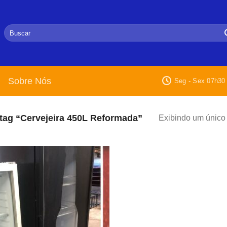
Pesquisar
por:
Sobre Nós
Seg - Sex 07h30 
ag “Cervejeira 450L Reformada”
Exibindo um único 