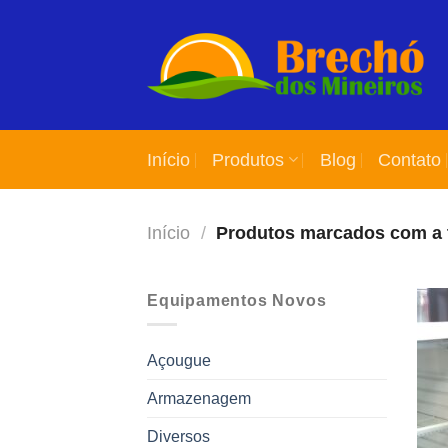
Skip
to
content
Início
Produtos
Blog
Contato
Início
/
Produtos marcados com a t
Equipamentos Novos
Açougue
Armazenagem
Diversos