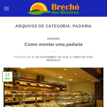
Skip
to
content
ARQUIVOS DE CATEGORIA:
PADARIA
PADARIA
Como montar uma padaria
POSTED ON
17 DE NOVEMBRO DE 2016
BY
BRECHO DOS
MINEIROS
17
nov