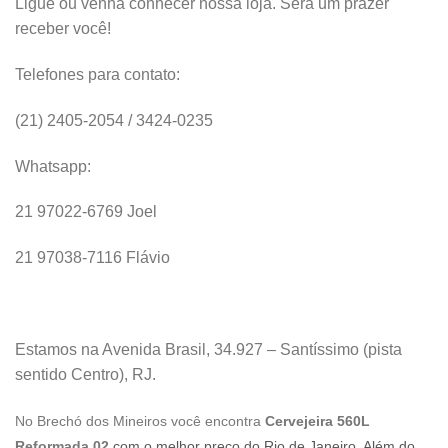
Ligue ou venha conhecer nossa loja. Será um prazer
receber você!
Telefones para contato:
(21) 2405-2054 / 3424-0235
Whatsapp:
21 97022-6769 Joel
21 97038-7116 Flávio
Estamos na Avenida Brasil, 34.927 – Santíssimo (pista
sentido Centro), RJ.
No Brechó dos Mineiros você encontra
Cervejeira 560L
Reformada 02
com o melhor preço do Rio de Janeiro. Além do