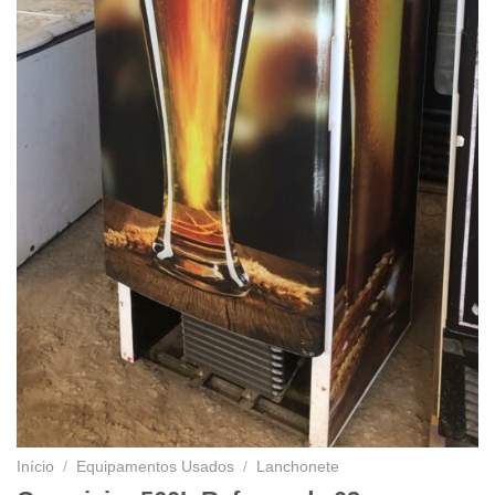
Início
/
Equipamentos Usados
/
Lanchonete